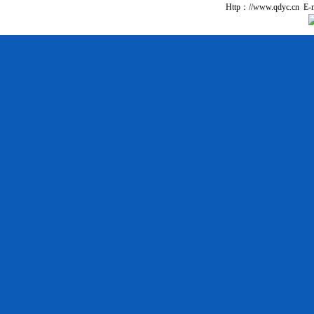
Http：//www.qdyc.cn E-